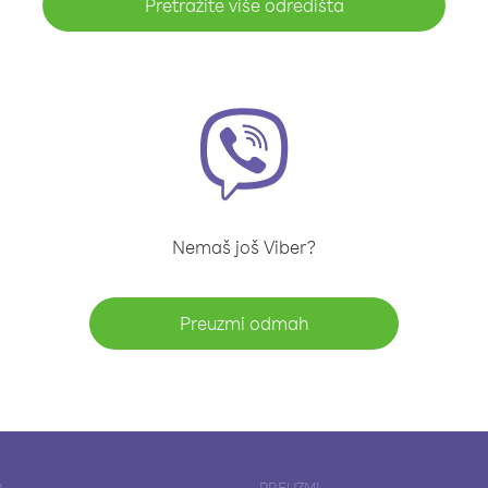
Pretražite više odredišta
Nemaš još Viber?
Preuzmi odmah
A
PREUZMI