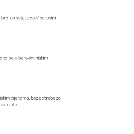
i broj na svijetu po Viberovim
dana po Viberovim niskim
niskim cijenama, bez potrebe za
tvarujete