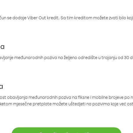
ačun se dodaje Viber Out kredit. Sa tim kreditom možete zvati bilo koj
ja
ljanje međunarodnih poziva na željeno odredište u trajanju od 30 
a
nost obavljanja međunarodnih poziva na fiksne i mobilne brojeve po 
paketom mjesečne pretplate možete uštedjeti na pozivima koje već os