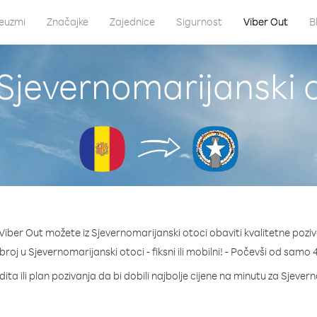
euzmi
Značajke
Zajednice
Sigurnost
Viber Out
B
Sjevernomarijanski 
iber Out možete iz Sjevernomarijanski otoci obaviti kvalitetne pozi
 broj u Sjevernomarijanski otoci - fiksni ili mobilni! - Počevši od samo
ita ili plan pozivanja da bi dobili najbolje cijene na minutu za Sjever