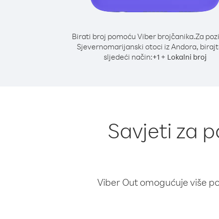
Birati broj pomoću Viber brojčanika.
Za poz
Sjevernomarijanski otoci iz Andora, biraj
sljedeći način:
+
+
1
Lokalni broj
Savjeti za p
Viber Out omogućuje više poz