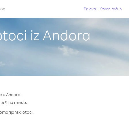
log
Prijava
ili
Stvori račun
otoci iz Andora
ve u Andora.
 4.5 ¢ na minutu.
nomarijanski otoci.