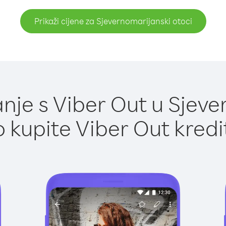
Prikaži cijene za Sjevernomarijanski otoci
je s Viber Out u Sjeve
 kupite Viber Out kredi