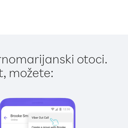
rnomarijanski otoci.
t, možete: