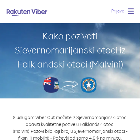
Prijava
Togg
navig
Kako pozivati
Sjevernomarijanski otoci iz
Falklandski otoci (Malvini)
S uslugom Viber Out možete iz Sjevernomarijanski otoci
obaviti kvalitetne pozive u Falklandski otoci
(Malvini).
Pozovi bilo koji broj u Sjevernomarijanski otoci -
fiksni ili mobilni! - Počevši od samo 4.5 ¢ na minutu.