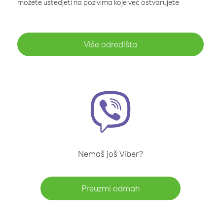
možete uštedjeti na pozivima koje već ostvarujete
Više odredišta
Nemaš još Viber?
Preuzmi odmah