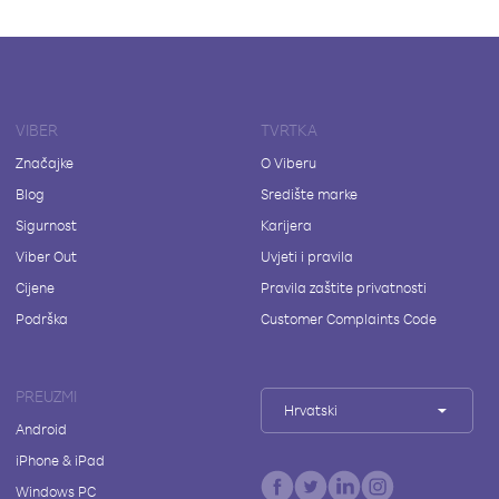
VIBER
TVRTKA
Značajke
O Viberu
Blog
Središte marke
Sigurnost
Karijera
Viber Out
Uvjeti i pravila
Cijene
Pravila zaštite privatnosti
Podrška
Customer Complaints Code
PREUZMI
Hrvatski
Android
iPhone & iPad
Windows PC