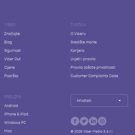
VIBER
TVRTKA
Značajke
O Viberu
Blog
Središte marke
Sigurnost
Karijera
Viber Out
Uvjeti i pravila
Cijene
Pravila zaštite privatnosti
Podrška
Customer Complaints Code
PREUZMI
Hrvatski
Android
iPhone & iPad
Windows PC
Mac
©
2026
Viber Media S.à r.l.