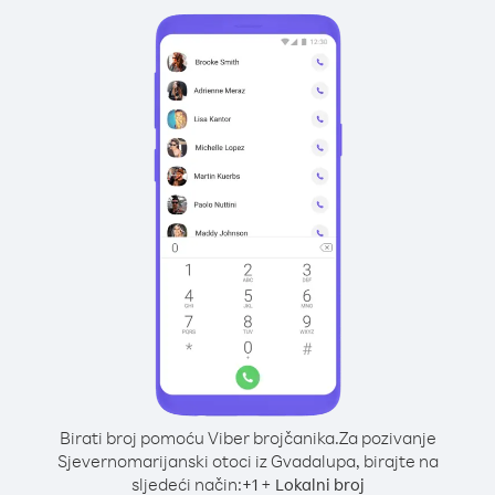
Birati broj pomoću Viber brojčanika.
Za pozivanje
Sjevernomarijanski otoci iz Gvadalupa, birajte na
sljedeći način:
+
+
1
Lokalni broj