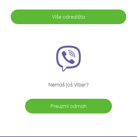
Više odredišta
Nemaš još Viber?
Preuzmi odmah