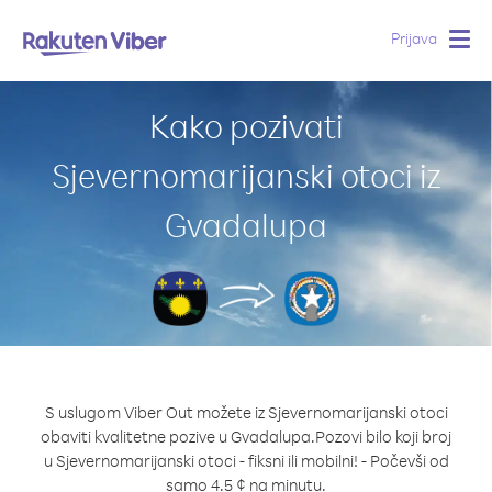
Prijava
Togg
navig
Kako pozivati
Sjevernomarijanski otoci iz
Gvadalupa
S uslugom Viber Out možete iz Sjevernomarijanski otoci
obaviti kvalitetne pozive u Gvadalupa.
Pozovi bilo koji broj
u Sjevernomarijanski otoci - fiksni ili mobilni! - Počevši od
samo 4.5 ¢ na minutu.