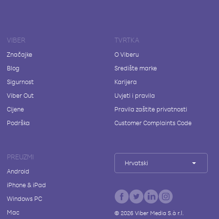
VIBER
TVRTKA
Značajke
O Viberu
Blog
Središte marke
Sigurnost
Karijera
Viber Out
Uvjeti i pravila
Cijene
Pravila zaštite privatnosti
Podrška
Customer Complaints Code
PREUZMI
Hrvatski
Android
iPhone & iPad
Windows PC
Mac
©
2026
Viber Media S.à r.l.