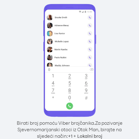
Birati broj pomoću Viber brojčanika.
Za pozivanje
Sjevernomarijanski otoci iz Otok Man, birajte na
sljedeći način:
+
+
1
Lokalni broj