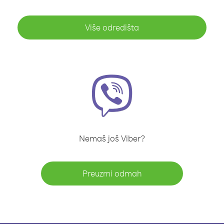
Više odredišta
Nemaš još Viber?
Preuzmi odmah