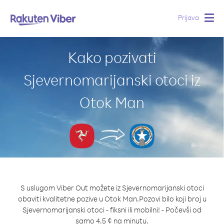
Prijava
Togg
navig
Kako pozivati
Sjevernomarijanski otoci iz
Otok Man
S uslugom Viber Out možete iz Sjevernomarijanski otoci
obaviti kvalitetne pozive u Otok Man.
Pozovi bilo koji broj u
Sjevernomarijanski otoci - fiksni ili mobilni! - Počevši od
samo 4.5 ¢ na minutu.