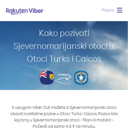
Prijava
Togg
navig
Kako pozivati
Sjevernomarijanski otoci iz
Otoci Turks i Caicos
S uslugom Viber Out možete iz Sjevernomarijanski otoci
obaviti kvalitetne pozive u Otoci Turks i Caicos.
Pozovi bilo
koji broj u Sjevernomarijanski otoci - fiksni ili mobilni! -
Počevši od samo 4.5 ¢ na minutu.