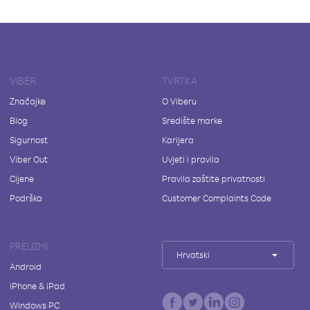
VIBER
TVRTKA
Značajke
O Viberu
Blog
Središte marke
Sigurnost
Karijera
Viber Out
Uvjeti i pravila
Cijene
Pravila zaštite privatnosti
Podrška
Customer Complaints Code
PREUZMI
Hrvatski
Android
iPhone & iPad
Windows PC