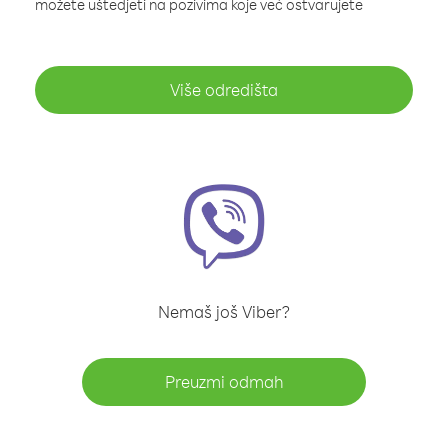
možete uštedjeti na pozivima koje već ostvarujete
Više odredišta
Nemaš još Viber?
Preuzmi odmah