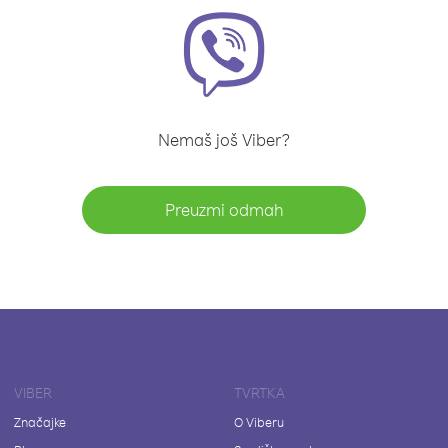
Nemaš još Viber?
Preuzmi odmah
VIBER
TVRTKA
Značajke
O Viberu