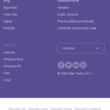
Blog
Središte marke
Sigurnost
Karijera
Viber Out
Uvjeti i pravila
Cijene
Pravila zaštite privatnosti
Podrška
Customer Complaints Code
PREUZMI
Hrvatski
Android
iPhone & iPad
Windows PC
Mac
©
2026
Viber Media S.à r.l.
Linux
Rakuten Viki
Rakuten Kobo
Rakuten Travel
Rakuten Marketing