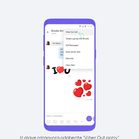
Iz glave razgovora odaberite "Viber Out poziv"