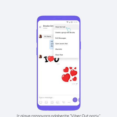
Iz glave razgovora odaberite "Viber Out poziv"