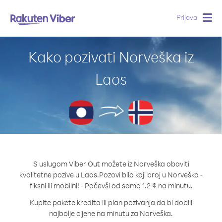
Prijava
Togg
navig
Kako pozivati Norveška iz
Laos
S uslugom Viber Out možete iz Norveška obaviti
kvalitetne pozive u Laos.
Pozovi bilo koji broj u Norveška -
fiksni ili mobilni! - Počevši od samo 1.2 ¢ na minutu.
Kupite pakete kredita ili plan pozivanja da bi dobili
najbolje cijene na minutu za Norveška.