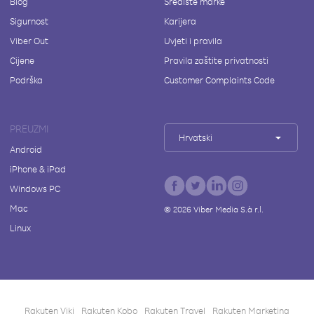
Blog
Središte marke
Sigurnost
Karijera
Viber Out
Uvjeti i pravila
Cijene
Pravila zaštite privatnosti
Podrška
Customer Complaints Code
PREUZMI
Hrvatski
Android
iPhone & iPad
Windows PC
Mac
©
2026
Viber Media S.à r.l.
Linux
Rakuten Viki
Rakuten Kobo
Rakuten Travel
Rakuten Marketing