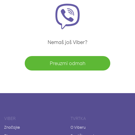
Nemaš još Viber?
Preuzmi odmah
VIBER
TVRTKA
Značajke
O Viberu