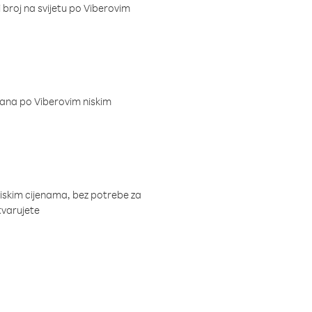
i broj na svijetu po Viberovim
dana po Viberovim niskim
niskim cijenama, bez potrebe za
tvarujete