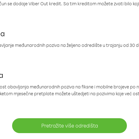
ačun se dodaje Viber Out kredit. Sa tim kreditom možete zvati bilo koj
ja
ljanje međunarodnih poziva na željeno odredište u trajanju od 30 
a
nost obavljanja međunarodnih poziva na fiksne i mobilne brojeve po 
paketom mjesečne pretplate možete uštedjeti na pozivima koje već os
Pretražite više odredišta