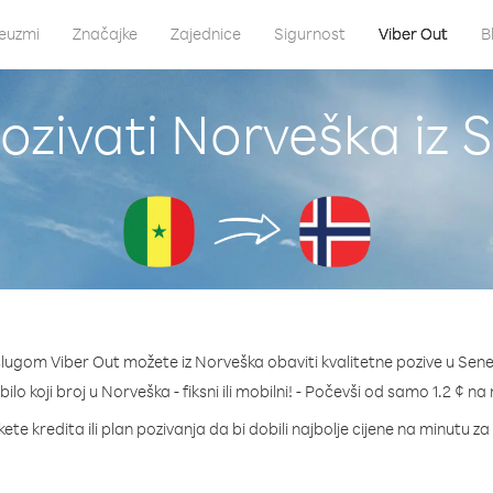
euzmi
Značajke
Zajednice
Sigurnost
Viber Out
B
ozivati Norveška iz 
slugom Viber Out možete iz Norveška obaviti kvalitetne pozive u Sene
bilo koji broj u Norveška - fiksni ili mobilni! - Počevši od samo 1.2 ¢ na
ete kredita ili plan pozivanja da bi dobili najbolje cijene na minutu z