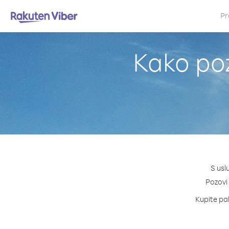
Pr
Kako poz
S usl
Pozovi 
Kupite pak