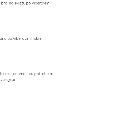
i broj na svijetu po Viberovim
dana po Viberovim niskim
niskim cijenama, bez potrebe za
tvarujete