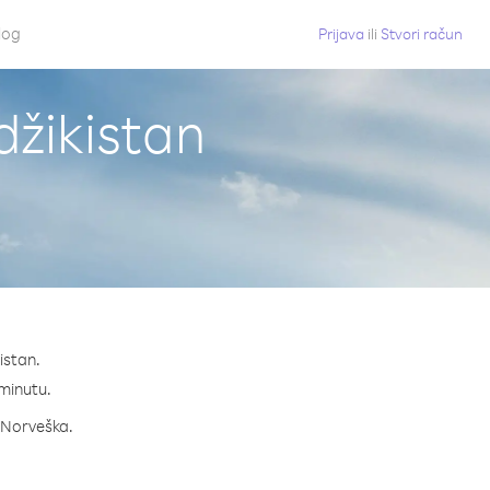
log
Prijava
ili
Stvori račun
džikistan
istan.
 minutu.
a Norveška.