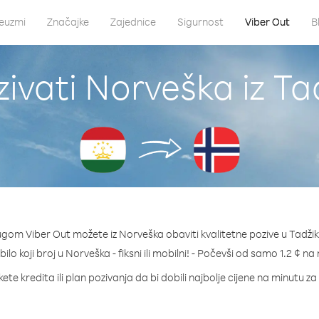
euzmi
Značajke
Zajednice
Sigurnost
Viber Out
B
ivati Norveška iz Ta
ugom Viber Out možete iz Norveška obaviti kvalitetne pozive u Tadžik
bilo koji broj u Norveška - fiksni ili mobilni! - Počevši od samo 1.2 ¢ na
ete kredita ili plan pozivanja da bi dobili najbolje cijene na minutu z