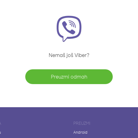
Nemaš još Viber?
Preuzmi odmah
A
PREUZMI
u
Android