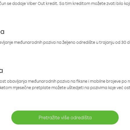
ačun se dodaje Viber Out kredit. Sa tim kreditom možete zvati bilo koj
ja
ljanje međunarodnih poziva na željeno odredište u trajanju od 30 
a
nost obavljanja međunarodnih poziva na fiksne i mobilne brojeve po 
paketom mjesečne pretplate možete uštedjeti na pozivima koje već os
Pretražite više odredišta