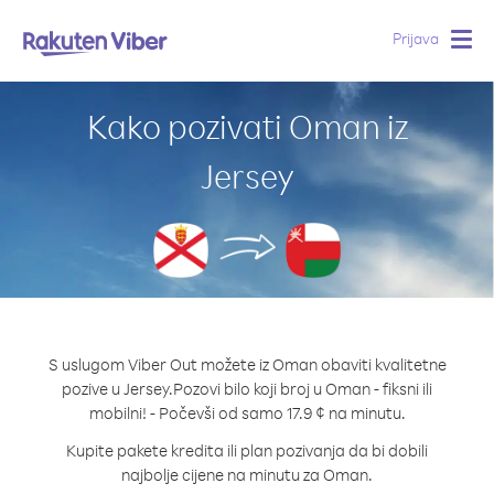
Prijava
Togg
navig
Kako pozivati Oman iz
Jersey
S uslugom Viber Out možete iz Oman obaviti kvalitetne
pozive u Jersey.
Pozovi bilo koji broj u Oman - fiksni ili
mobilni! - Počevši od samo 17.9 ¢ na minutu.
Kupite pakete kredita ili plan pozivanja da bi dobili
najbolje cijene na minutu za Oman.