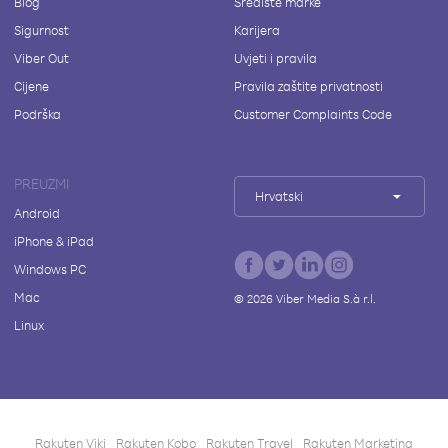
Blog
Središte marke
Sigurnost
Karijera
Viber Out
Uvjeti i pravila
Cijene
Pravila zaštite privatnosti
Podrška
Customer Complaints Code
PREUZMI
Hrvatski
Android
iPhone & iPad
Windows PC
Mac
©
2026
Viber Media S.à r.l.
Linux
Rakuten Viki
Rakuten Kobo
Rakuten Travel
Rakuten Marketing