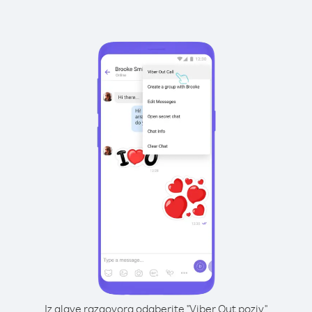
Iz glave razgovora odaberite "Viber Out poziv"