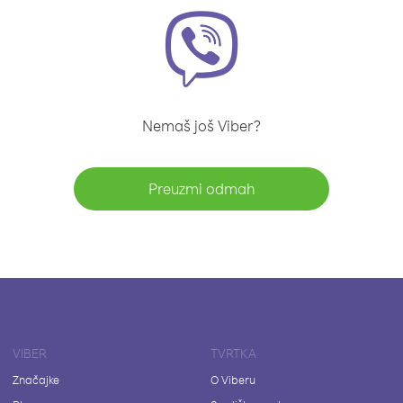
Nemaš još Viber?
Preuzmi odmah
VIBER
TVRTKA
Značajke
O Viberu