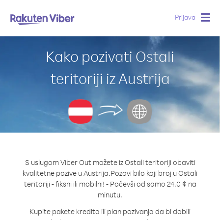
Prijava
Togg
navig
Kako pozivati Ostali
teritoriji iz Austrija
S uslugom Viber Out možete iz Ostali teritoriji obaviti
kvalitetne pozive u Austrija.
Pozovi bilo koji broj u Ostali
teritoriji - fiksni ili mobilni! - Počevši od samo 24.0 ¢ na
minutu.
Kupite pakete kredita ili plan pozivanja da bi dobili