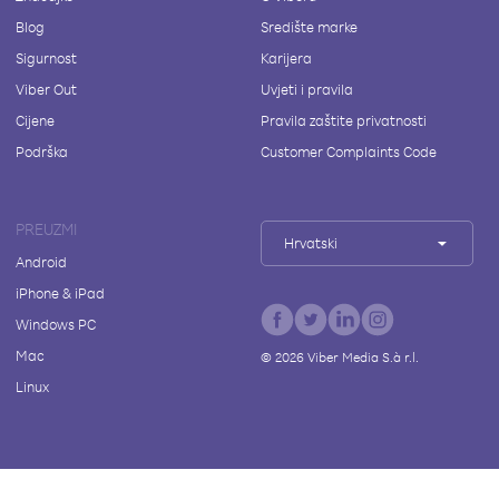
Blog
Središte marke
Sigurnost
Karijera
Viber Out
Uvjeti i pravila
Cijene
Pravila zaštite privatnosti
Podrška
Customer Complaints Code
PREUZMI
Hrvatski
Android
iPhone & iPad
Windows PC
Mac
©
2026
Viber Media S.à r.l.
Linux