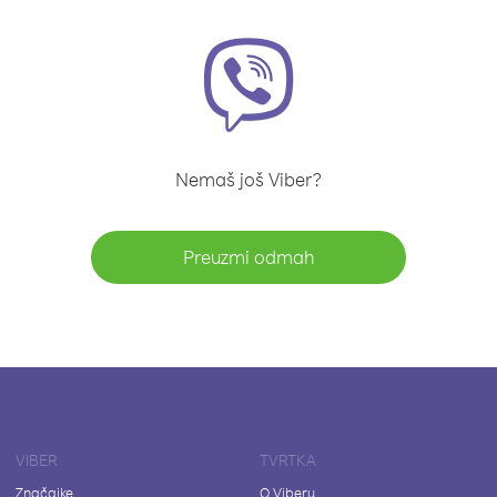
Nemaš još Viber?
Preuzmi odmah
VIBER
TVRTKA
Značajke
O Viberu