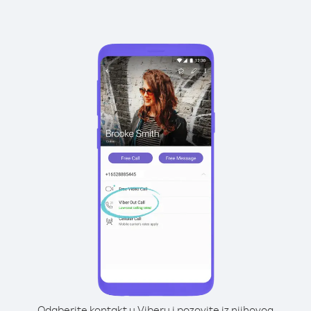
Odaberite kontakt u Viberu i pozovite iz njihovog