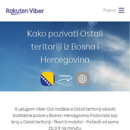
Prijava
Togg
navig
Kako pozivati Ostali
teritoriji iz Bosna i
Hercegovina
S uslugom Viber Out možete iz Ostali teritoriji obaviti
kvalitetne pozive u Bosna i Hercegovina.
Pozovi bilo koji
broj u Ostali teritoriji - fiksni ili mobilni! - Počevši od samo
20.0 ¢ na minutu.