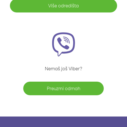
Više odredišta
Nemaš još Viber?
Preuzmi odmah