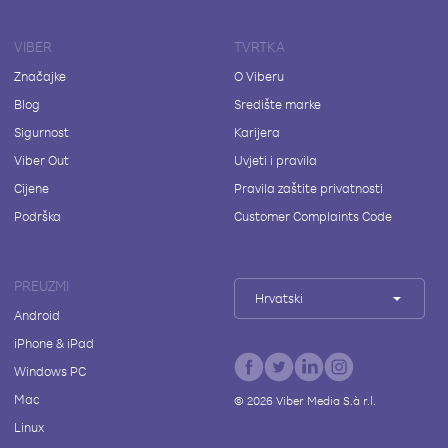
VIBER
TVRTKA
Značajke
O Viberu
Blog
Središte marke
Sigurnost
Karijera
Viber Out
Uvjeti i pravila
Cijene
Pravila zaštite privatnosti
Podrška
Customer Complaints Code
PREUZMI
Hrvatski
Android
iPhone & iPad
Windows PC
Mac
©
2026
Viber Media S.à r.l.
Linux