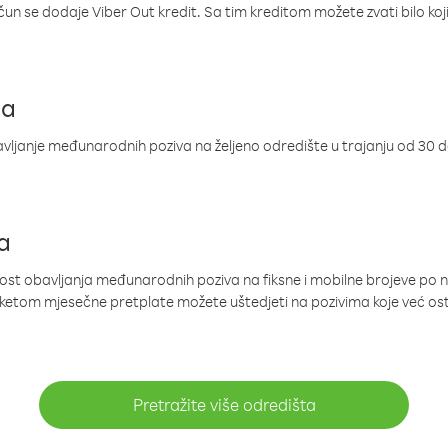
ačun se dodaje Viber Out kredit. Sa tim kreditom možete zvati bilo koj
ja
ljanje međunarodnih poziva na željeno odredište u trajanju od 30 
a
nost obavljanja međunarodnih poziva na fiksne i mobilne brojeve po 
paketom mjesečne pretplate možete uštedjeti na pozivima koje već os
Pretražite više odredišta