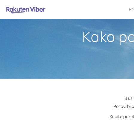
Pr
Kako poz
S usl
Pozovi bilo
Kupite pakete