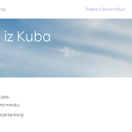
log
Prijava
ili
Stvori račun
i iz Kuba
 Kuba.
¢ na minutu.
li teritoriji.