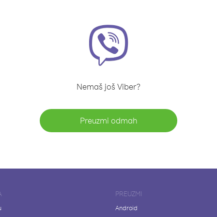
Nemaš još Viber?
Preuzmi odmah
A
PREUZMI
u
Android