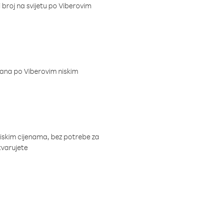
i broj na svijetu po Viberovim
dana po Viberovim niskim
niskim cijenama, bez potrebe za
tvarujete