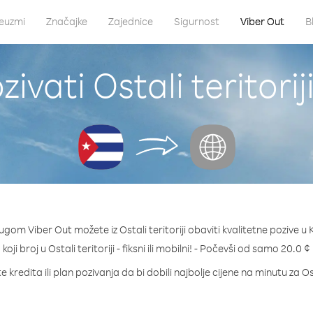
euzmi
Značajke
Zajednice
Sigurnost
Viber Out
B
ivati Ostali teritorij
ugom Viber Out možete iz Ostali teritoriji obaviti kvalitetne pozive u
 koji broj u Ostali teritoriji - fiksni ili mobilni! - Počevši od samo 20.0 
 kredita ili plan pozivanja da bi dobili najbolje cijene na minutu za Osta