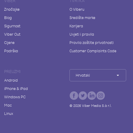
VIBER
TVRTKA
Značajke
O Viberu
Blog
Središte marke
Sigurnost
Karijera
Viber Out
Uvjeti i pravila
Cijene
Pravila zaštite privatnosti
Podrška
Customer Complaints Code
PREUZMI
Hrvatski
Android
iPhone & iPad
Windows PC
Mac
©
2026
Viber Media S.à r.l.
Linux