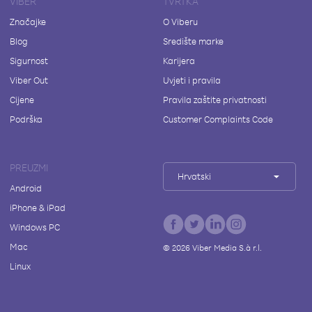
VIBER
TVRTKA
Značajke
O Viberu
Blog
Središte marke
Sigurnost
Karijera
Viber Out
Uvjeti i pravila
Cijene
Pravila zaštite privatnosti
Podrška
Customer Complaints Code
PREUZMI
Hrvatski
Android
iPhone & iPad
Windows PC
Mac
©
2026
Viber Media S.à r.l.
Linux