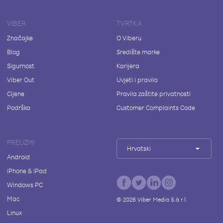
VIBER
TVRTKA
Značajke
O Viberu
Blog
Središte marke
Sigurnost
Karijera
Viber Out
Uvjeti i pravila
Cijene
Pravila zaštite privatnosti
Podrška
Customer Complaints Code
PREUZMI
Hrvatski
Android
iPhone & iPad
Windows PC
Mac
©
2026
Viber Media S.à r.l.
Linux