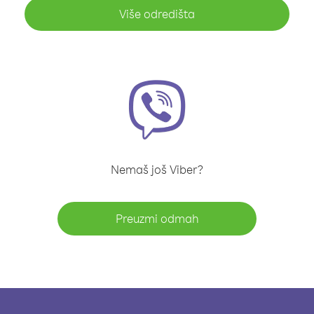
Više odredišta
Nemaš još Viber?
Preuzmi odmah