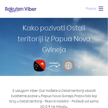
Prijava
Togg
navig
Kako pozivati Ostali
teritoriji iz Papua Nova
Gvineja
S uslugom Viber Out možete iz Ostali teritoriji obaviti
kvalitetne pozive u Papua Nova Gvineja.
Pozovi bilo koji
broj u Ostali teritoriji - fiksni ili mobilni! - Počevši od samo
20.0 ¢ na minutu.