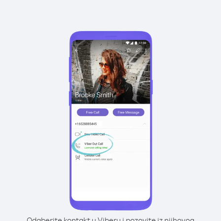
Odaberite kontakt u Viberu i pozovite iz njihovog