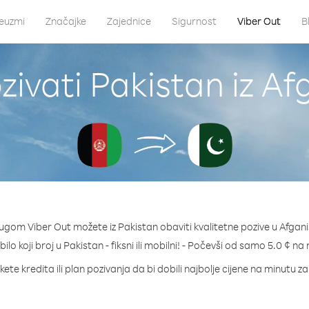
euzmi
Značajke
Zajednice
Sigurnost
Viber Out
B
zivati Pakistan iz Af
lugom Viber Out možete iz Pakistan obaviti kvalitetne pozive u Afgani
bilo koji broj u Pakistan - fiksni ili mobilni! - Počevši od samo 5.0 ¢ na
ete kredita ili plan pozivanja da bi dobili najbolje cijene na minutu z