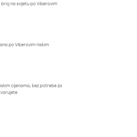
i broj na svijetu po Viberovim
dana po Viberovim niskim
niskim cijenama, bez potrebe za
tvarujete