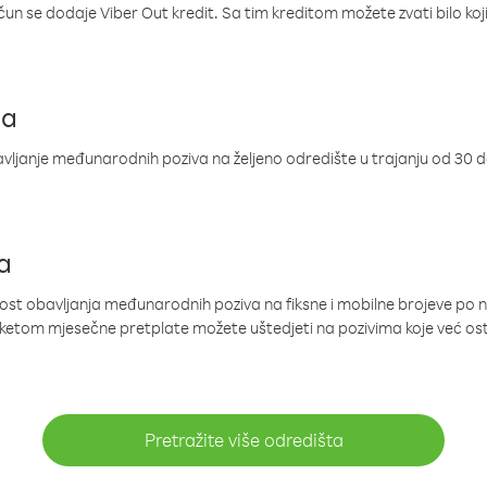
ačun se dodaje Viber Out kredit. Sa tim kreditom možete zvati bilo koj
ja
ljanje međunarodnih poziva na željeno odredište u trajanju od 30 
a
nost obavljanja međunarodnih poziva na fiksne i mobilne brojeve po 
paketom mjesečne pretplate možete uštedjeti na pozivima koje već os
Pretražite više odredišta