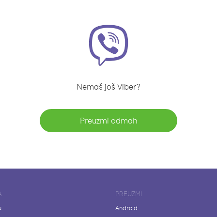
Nemaš još Viber?
Preuzmi odmah
A
PREUZMI
u
Android