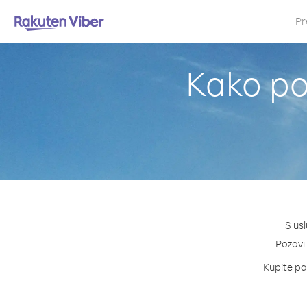
Pr
Kako po
S us
Pozovi 
Kupite pak