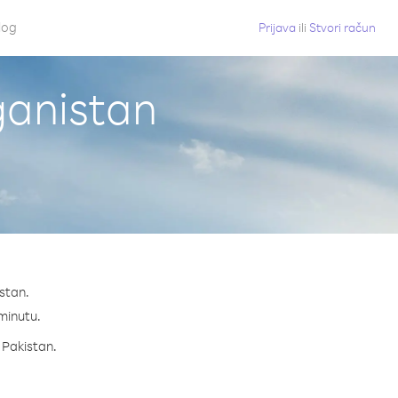
log
Prijava
ili
Stvori račun
ganistan
stan.
 minutu.
a Pakistan.