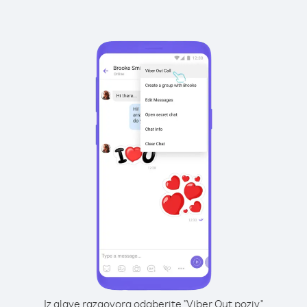
Iz glave razgovora odaberite "Viber Out poziv"