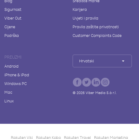
Blog
Središte marke
Sigurnost
Karijera
Viber Out
Uvjeti i pravila
Cijene
Pravila zaštite privatnosti
Podrška
Customer Complaints Code
PREUZMI
Hrvatski
Android
iPhone & iPad
Windows PC
Mac
©
2026
Viber Media S.à r.l.
Linux
Rakuten Viki
Rakuten Kobo
Rakuten Travel
Rakuten Marketing