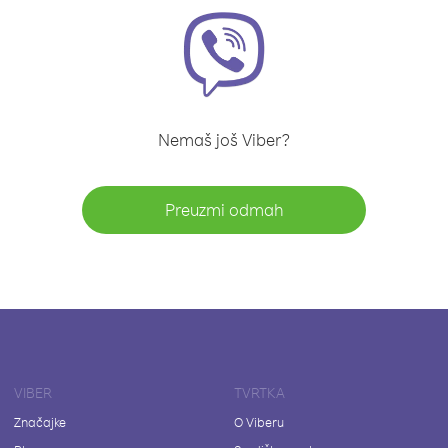
Nemaš još Viber?
Preuzmi odmah
VIBER
TVRTKA
Značajke
O Viberu