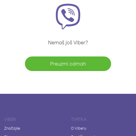
Nemaš još Viber?
Preuzmi odmah
VIBER
TVRTKA
Značajke
O Viberu