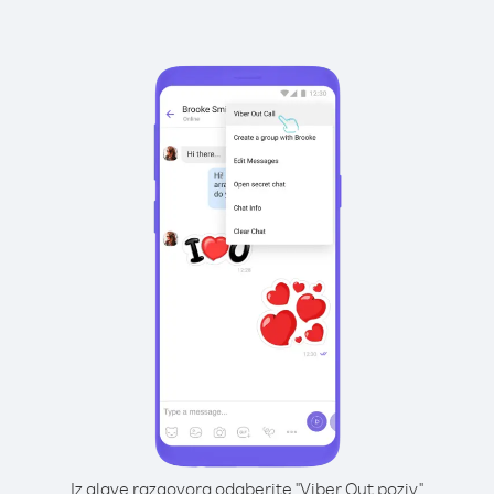
Iz glave razgovora odaberite "Viber Out poziv"