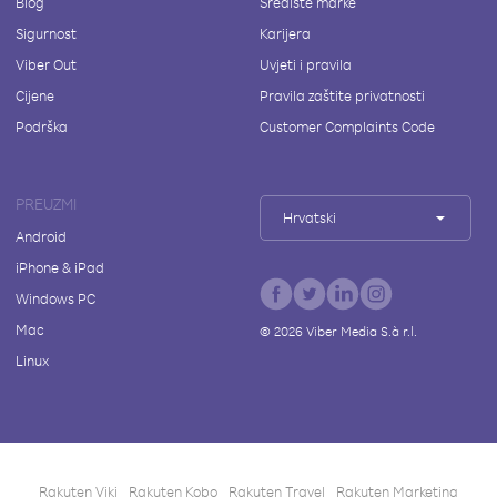
Blog
Središte marke
Sigurnost
Karijera
Viber Out
Uvjeti i pravila
Cijene
Pravila zaštite privatnosti
Podrška
Customer Complaints Code
PREUZMI
Hrvatski
Android
iPhone & iPad
Windows PC
Mac
©
2026
Viber Media S.à r.l.
Linux
Rakuten Viki
Rakuten Kobo
Rakuten Travel
Rakuten Marketing