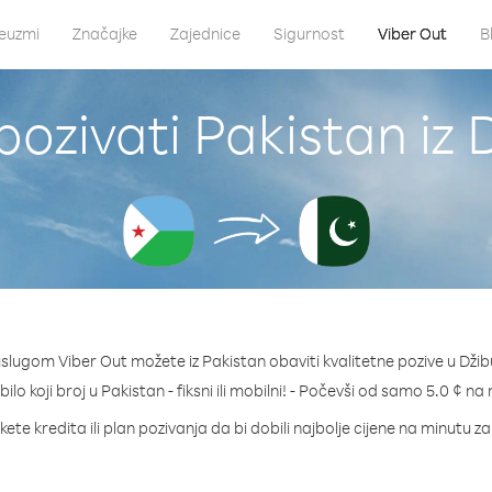
euzmi
Značajke
Zajednice
Sigurnost
Viber Out
B
ozivati Pakistan iz 
uslugom Viber Out možete iz Pakistan obaviti kvalitetne pozive u Džibu
bilo koji broj u Pakistan - fiksni ili mobilni! - Počevši od samo 5.0 ¢ na
ete kredita ili plan pozivanja da bi dobili najbolje cijene na minutu z