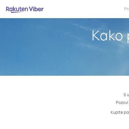
Pr
Kako p
S 
Pozovi 
Kupite pak