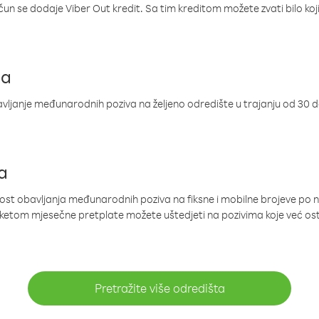
ačun se dodaje Viber Out kredit. Sa tim kreditom možete zvati bilo koj
ja
ljanje međunarodnih poziva na željeno odredište u trajanju od 30 
a
nost obavljanja međunarodnih poziva na fiksne i mobilne brojeve po 
paketom mjesečne pretplate možete uštedjeti na pozivima koje već os
Pretražite više odredišta