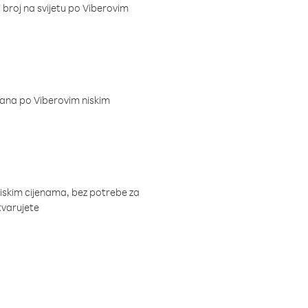
i broj na svijetu po Viberovim
dana po Viberovim niskim
niskim cijenama, bez potrebe za
tvarujete