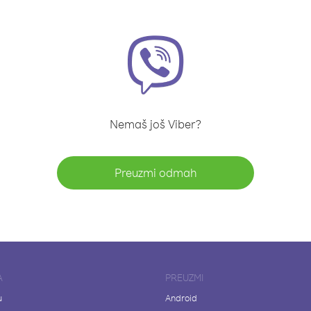
Nemaš još Viber?
Preuzmi odmah
A
PREUZMI
u
Android