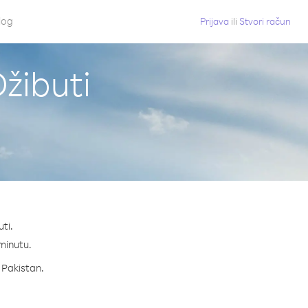
log
Prijava
ili
Stvori račun
Džibuti
ti.
 minutu.
a Pakistan.