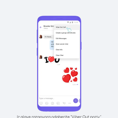
Iz glave razgovora odaberite "Viber Out poziv"