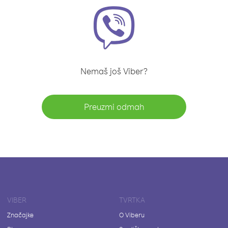
Nemaš još Viber?
Preuzmi odmah
VIBER
TVRTKA
Značajke
O Viberu