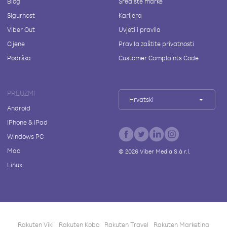
Blog
Središte marke
Sigurnost
Karijera
Viber Out
Uvjeti i pravila
Cijene
Pravila zaštite privatnosti
Podrška
Customer Complaints Code
PREUZMI
Hrvatski
Android
iPhone & iPad
Windows PC
Mac
©
2026
Viber Media S.à r.l.
Linux
Rakuten Viki
Rakuten Kobo
Rakuten Travel
Rakuten Marketing