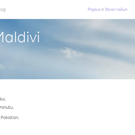
log
Prijava
ili
Stvori račun
Maldivi
ivi.
 minutu.
a Pakistan.