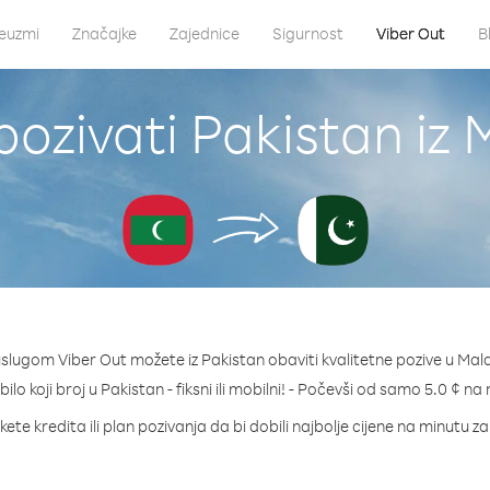
euzmi
Značajke
Zajednice
Sigurnost
Viber Out
B
ozivati Pakistan iz 
slugom Viber Out možete iz Pakistan obaviti kvalitetne pozive u Mald
bilo koji broj u Pakistan - fiksni ili mobilni! - Počevši od samo 5.0 ¢ na
ete kredita ili plan pozivanja da bi dobili najbolje cijene na minutu z