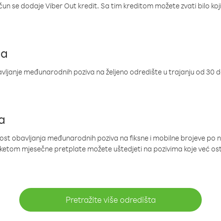
ačun se dodaje Viber Out kredit. Sa tim kreditom možete zvati bilo koj
ja
ljanje međunarodnih poziva na željeno odredište u trajanju od 30 
a
nost obavljanja međunarodnih poziva na fiksne i mobilne brojeve po 
paketom mjesečne pretplate možete uštedjeti na pozivima koje već os
Pretražite više odredišta