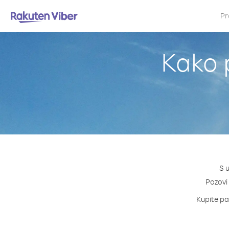
Pr
Kako p
S u
Pozovi 
Kupite pak