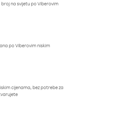
i broj na svijetu po Viberovim
dana po Viberovim niskim
niskim cijenama, bez potrebe za
tvarujete