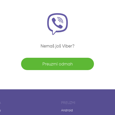
Nemaš još Viber?
Preuzmi odmah
A
PREUZMI
u
Android