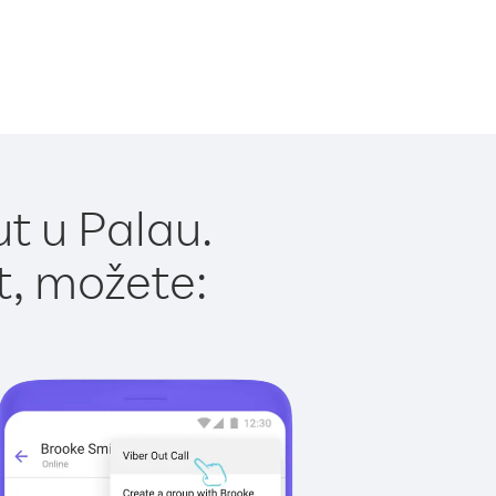
t u Palau.
t, možete: