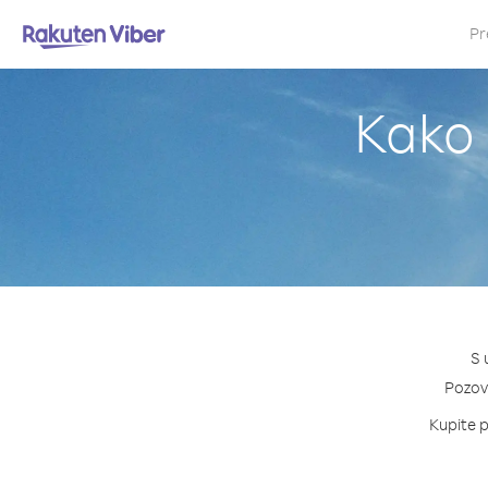
Pr
Kako 
S 
Pozovi
Kupite p