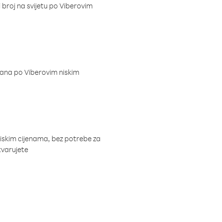
i broj na svijetu po Viberovim
dana po Viberovim niskim
niskim cijenama, bez potrebe za
tvarujete