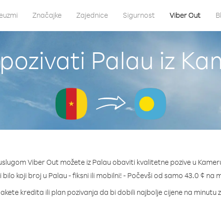
euzmi
Značajke
Zajednice
Sigurnost
Viber Out
B
pozivati Palau iz K
uslugom Viber Out možete iz Palau obaviti kvalitetne pozive u Kamer
 bilo koji broj u Palau - fiksni ili mobilni! - Počevši od samo 43.0 ¢ na 
akete kredita ili plan pozivanja da bi dobili najbolje cijene na minutu 