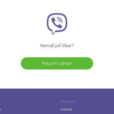
Nemaš još Viber?
Preuzmi odmah
A
PREUZMI
u
Android