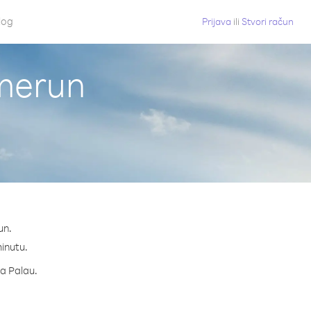
log
Prijava
ili
Stvori račun
amerun
un.
minutu.
za Palau.