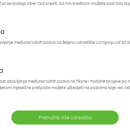
ačun se dodaje Viber Out kredit. Sa tim kreditom možete zvati bilo koj
ja
ljanje međunarodnih poziva na željeno odredište u trajanju od 30 
a
nost obavljanja međunarodnih poziva na fiksne i mobilne brojeve po 
paketom mjesečne pretplate možete uštedjeti na pozivima koje već os
Pretražite više odredišta