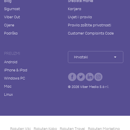
Blog
Središte marke
Sigurnost
Karijera
Viber Out
Uvjeti i pravila
Cijene
Pravila zaštite privatnosti
Podrška
Customer Complaints Code
PREUZMI
Hrvatski
Android
iPhone & iPad
Windows PC
Mac
©
2026
Viber Media S.à r.l.
Linux
Rakuten Viki
Rakuten Kobo
Rakuten Travel
Rakuten Marketing