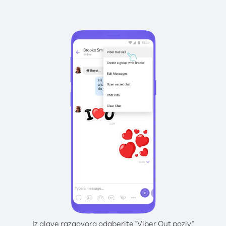
Iz glave razgovora odaberite "Viber Out poziv"