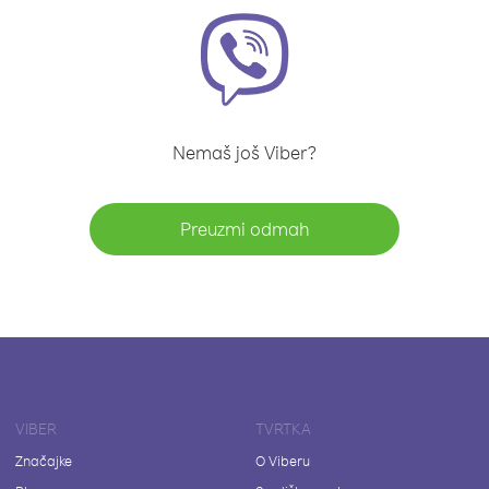
Nemaš još Viber?
Preuzmi odmah
VIBER
TVRTKA
Značajke
O Viberu