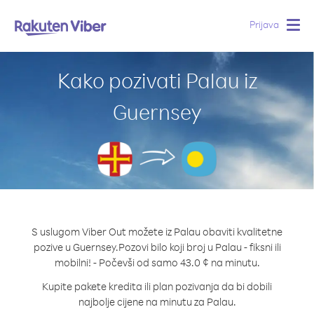
Prijava
Togg
navig
Kako pozivati Palau iz
Guernsey
S uslugom Viber Out možete iz Palau obaviti kvalitetne
pozive u Guernsey.
Pozovi bilo koji broj u Palau - fiksni ili
mobilni! - Počevši od samo 43.0 ¢ na minutu.
Kupite pakete kredita ili plan pozivanja da bi dobili
najbolje cijene na minutu za Palau.