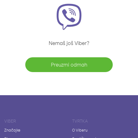
Nemaš još Viber?
Preuzmi odmah
VIBER
TVRTKA
Značajke
O Viberu