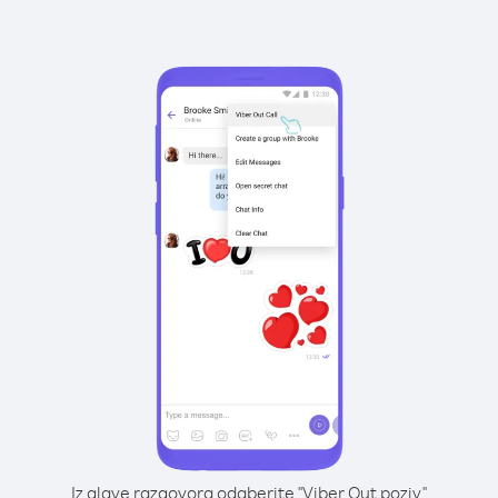
Iz glave razgovora odaberite "Viber Out poziv"