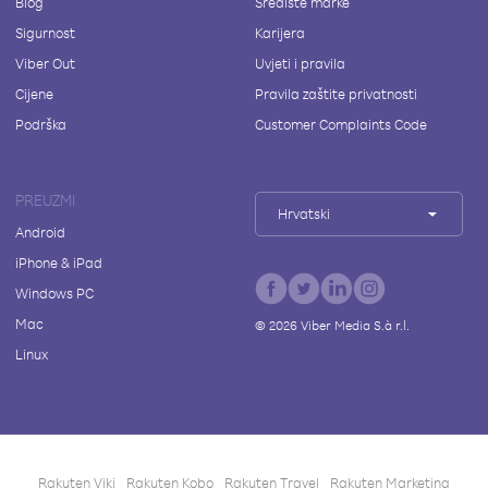
Blog
Središte marke
Sigurnost
Karijera
Viber Out
Uvjeti i pravila
Cijene
Pravila zaštite privatnosti
Podrška
Customer Complaints Code
PREUZMI
Hrvatski
Android
iPhone & iPad
Windows PC
Mac
©
2026
Viber Media S.à r.l.
Linux
Rakuten Viki
Rakuten Kobo
Rakuten Travel
Rakuten Marketing