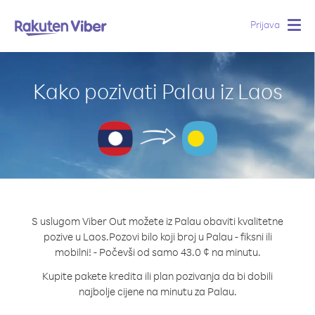
Prijava
Togg
navig
Kako pozivati Palau iz Laos
S uslugom Viber Out možete iz Palau obaviti kvalitetne
pozive u Laos.
Pozovi bilo koji broj u Palau - fiksni ili
mobilni! - Počevši od samo 43.0 ¢ na minutu.
Kupite pakete kredita ili plan pozivanja da bi dobili
najbolje cijene na minutu za Palau.