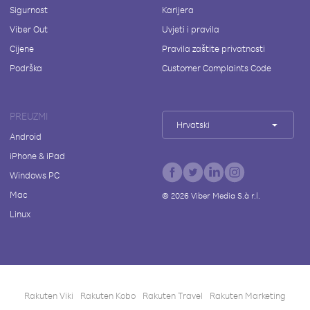
Sigurnost
Karijera
Viber Out
Uvjeti i pravila
Cijene
Pravila zaštite privatnosti
Podrška
Customer Complaints Code
PREUZMI
Hrvatski
Android
iPhone & iPad
Windows PC
Mac
©
2026
Viber Media S.à r.l.
Linux
Rakuten Viki
Rakuten Kobo
Rakuten Travel
Rakuten Marketing