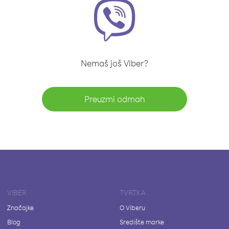
Nemaš još Viber?
Preuzmi odmah
VIBER
TVRTKA
Značajke
O Viberu
Blog
Središte marke