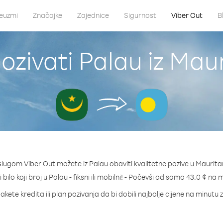
euzmi
Značajke
Zajednice
Sigurnost
Viber Out
B
ozivati Palau iz Maur
slugom Viber Out možete iz Palau obaviti kvalitetne pozive u Mauritan
 bilo koji broj u Palau - fiksni ili mobilni! - Počevši od samo 43.0 ¢ na 
akete kredita ili plan pozivanja da bi dobili najbolje cijene na minutu 