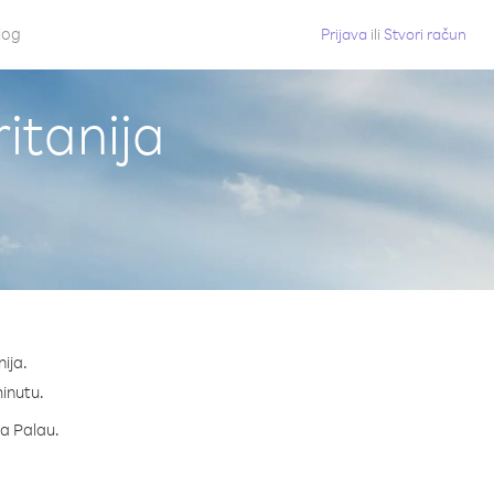
log
Prijava
ili
Stvori račun
itanija
ija.
minutu.
za Palau.