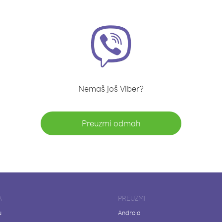
Nemaš još Viber?
Preuzmi odmah
A
PREUZMI
u
Android