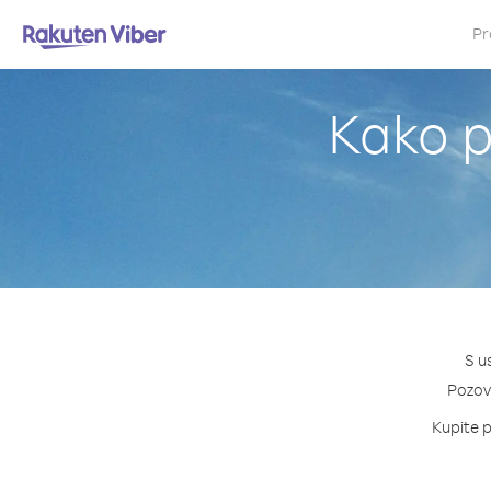
Pr
Kako p
S u
Pozovi
Kupite p