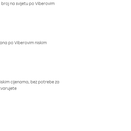
i broj na svijetu po Viberovim
dana po Viberovim niskim
niskim cijenama, bez potrebe za
tvarujete