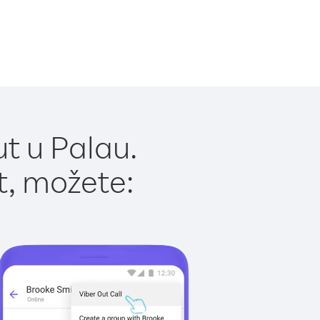
t u Palau.
t, možete: