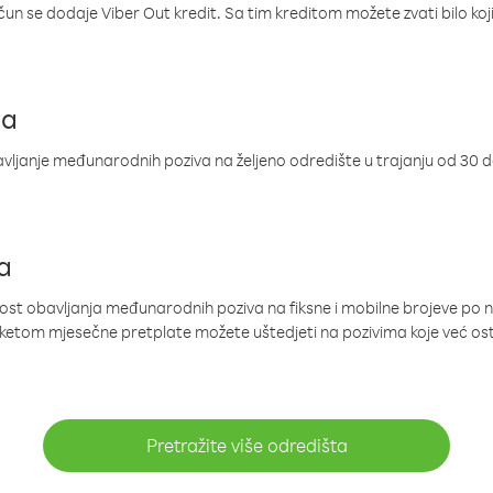
ačun se dodaje Viber Out kredit. Sa tim kreditom možete zvati bilo koj
ja
ljanje međunarodnih poziva na željeno odredište u trajanju od 30 
a
nost obavljanja međunarodnih poziva na fiksne i mobilne brojeve po 
paketom mjesečne pretplate možete uštedjeti na pozivima koje već os
Pretražite više odredišta