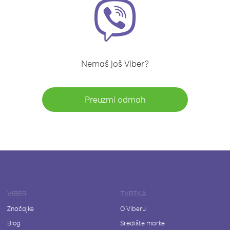
Nemaš još Viber?
Preuzmi odmah
VIBER
TVRTKA
Značajke
O Viberu
Blog
Središte marke