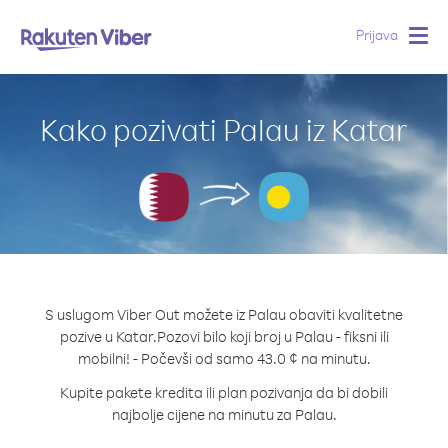
Prijava
Togg
navig
Kako pozivati Palau iz Katar
S uslugom Viber Out možete iz Palau obaviti kvalitetne
pozive u Katar.
Pozovi bilo koji broj u Palau - fiksni ili
mobilni! - Počevši od samo 43.0 ¢ na minutu.
Kupite pakete kredita ili plan pozivanja da bi dobili
najbolje cijene na minutu za Palau.