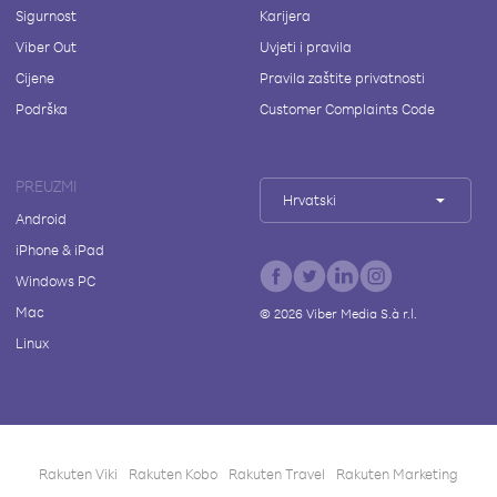
Sigurnost
Karijera
Viber Out
Uvjeti i pravila
Cijene
Pravila zaštite privatnosti
Podrška
Customer Complaints Code
PREUZMI
Hrvatski
Android
iPhone & iPad
Windows PC
Mac
©
2026
Viber Media S.à r.l.
Linux
Rakuten Viki
Rakuten Kobo
Rakuten Travel
Rakuten Marketing