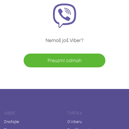
Nemaš još Viber?
Preuzmi odmah
VIBER
TVRTKA
Značajke
O Viberu