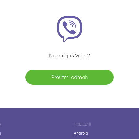
Nemaš još Viber?
Preuzmi odmah
A
PREUZMI
u
Android