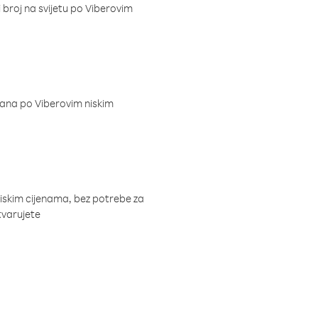
i broj na svijetu po Viberovim
dana po Viberovim niskim
niskim cijenama, bez potrebe za
tvarujete