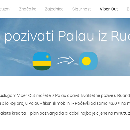
euzmi
Značajke
Zajednice
Sigurnost
Viber Out
B
 pozivati Palau iz R
 uslugom Viber Out možete iz Palau obaviti kvalitetne pozive u Ruand
 bilo koji broj u Palau - fiksni ili mobilni! - Počevši od samo 43.0 ¢ na 
akete kredita ili plan pozivanja da bi dobili najbolje cijene na minutu 