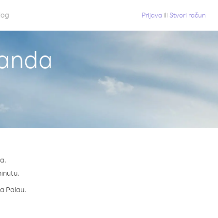
log
Prijava
ili
Stvori račun
uanda
a.
minutu.
za Palau.