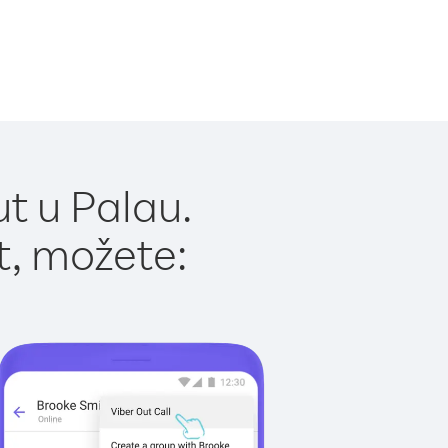
t u Palau.
t, možete: