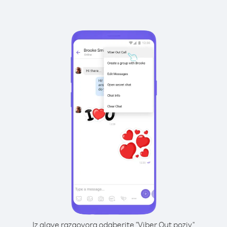
Iz glave razgovora odaberite "Viber Out poziv"