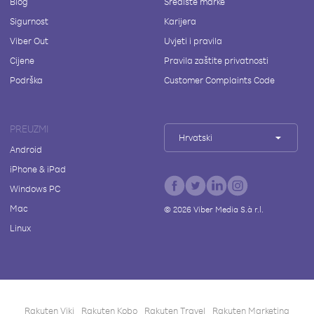
Blog
Središte marke
Sigurnost
Karijera
Viber Out
Uvjeti i pravila
Cijene
Pravila zaštite privatnosti
Podrška
Customer Complaints Code
PREUZMI
Hrvatski
Android
iPhone & iPad
Windows PC
Mac
©
2026
Viber Media S.à r.l.
Linux
Rakuten Viki
Rakuten Kobo
Rakuten Travel
Rakuten Marketing