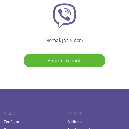
Nemaš još Viber?
Preuzmi odmah
VIBER
TVRTKA
Značajke
O Viberu