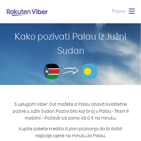
Prijava
Togg
navig
Kako pozivati Palau iz Južni
Sudan
S uslugom Viber Out možete iz Palau obaviti kvalitetne
pozive u Južni Sudan.
Pozovi bilo koji broj u Palau - fiksni ili
mobilni! - Počevši od samo 43.0 ¢ na minutu.
Kupite pakete kredita ili plan pozivanja da bi dobili
najbolje cijene na minutu za Palau.