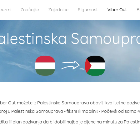
euzmi
Značajke
Zajednice
Sigurnost
Viber Out
B
Palestinska Samoupr
ber Out možete iz Palestinska Samouprava obaviti kvalitetne poziv
 broj u Palestinska Samouprava - fiksni ili mobilni! - Počevši od samo 
ita ili plan pozivanja da bi dobili najbolje cijene na minutu za Pale