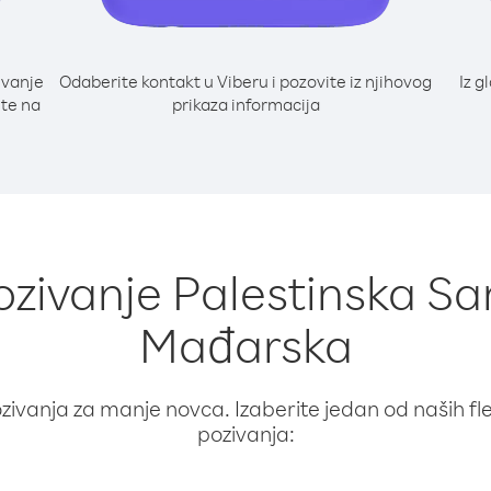
ivanje
Odaberite kontakt u Viberu i pozovite iz njihovog
Iz g
jte na
prikaza informacija
pozivanje Palestinska S
Mađarska
ivanja za manje novca. Izaberite jedan od naših fleks
pozivanja: