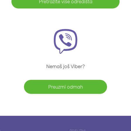
Pretražite više odredišta
Nemaš još Viber?
Preuzmi odmah
A
PREUZMI