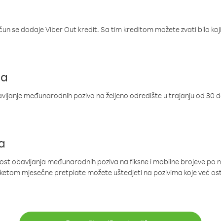
ačun se dodaje Viber Out kredit. Sa tim kreditom možete zvati bilo koj
ja
ljanje međunarodnih poziva na željeno odredište u trajanju od 30 
a
nost obavljanja međunarodnih poziva na fiksne i mobilne brojeve po 
paketom mjesečne pretplate možete uštedjeti na pozivima koje već os