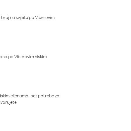
i broj na svijetu po Viberovim
dana po Viberovim niskim
niskim cijenama, bez potrebe za
tvarujete