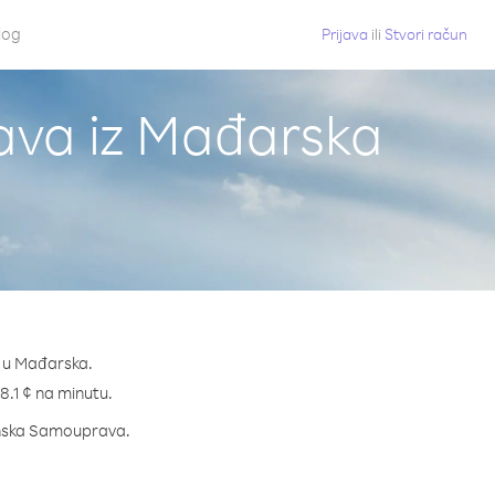
log
Prijava
ili
Stvori račun
ava iz Mađarska
e u Mađarska.
48.1 ¢ na minutu.
stinska Samouprava.