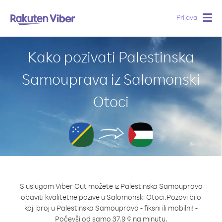
Prijava
Togg
navig
Kako pozivati Palestinska
Samouprava iz Salomonski
Otoci
S uslugom Viber Out možete iz Palestinska Samouprava
obaviti kvalitetne pozive u Salomonski Otoci.
Pozovi bilo
koji broj u Palestinska Samouprava - fiksni ili mobilni! -
Počevši od samo 37.9 ¢ na minutu.