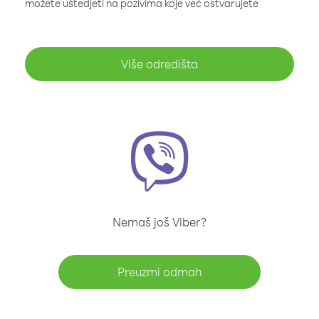
možete uštedjeti na pozivima koje već ostvarujete
Više odredišta
Nemaš još Viber?
Preuzmi odmah