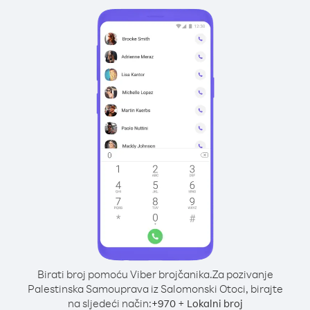
Birati broj pomoću Viber brojčanika.
Za pozivanje
Palestinska Samouprava iz Salomonski Otoci, birajte
na sljedeći način:
+
+
970
Lokalni broj