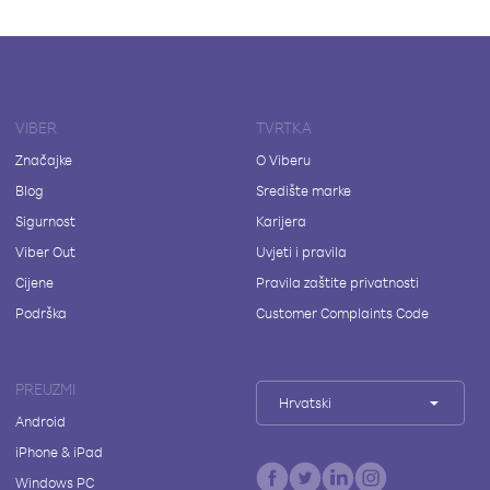
VIBER
TVRTKA
Značajke
O Viberu
Blog
Središte marke
Sigurnost
Karijera
Viber Out
Uvjeti i pravila
Cijene
Pravila zaštite privatnosti
Podrška
Customer Complaints Code
PREUZMI
Hrvatski
Android
iPhone & iPad
Windows PC