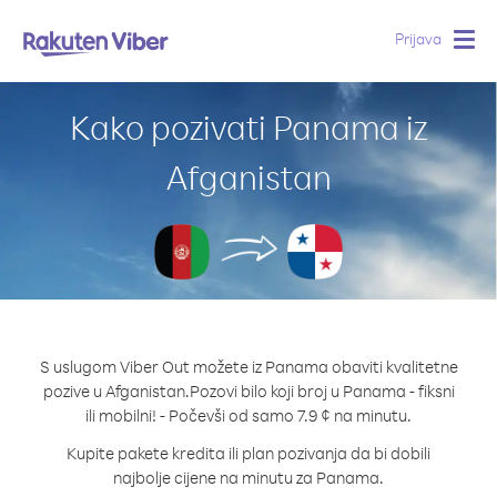
Prijava
Togg
navig
Kako pozivati Panama iz
Afganistan
S uslugom Viber Out možete iz Panama obaviti kvalitetne
pozive u Afganistan.
Pozovi bilo koji broj u Panama - fiksni
ili mobilni! - Počevši od samo 7.9 ¢ na minutu.
Kupite pakete kredita ili plan pozivanja da bi dobili
najbolje cijene na minutu za Panama.