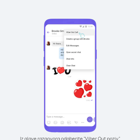
Iz glave razgovora odaberite "Viber Out poziv"