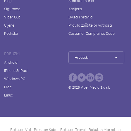
Blog
Središte marke
Sigurnost
Karijera
Viber Out
Uvjeti i pravila
Cijene
Pravila zaštite privatnosti
Podrška
Customer Complaints Code
PREUZMI
Hrvatski
Android
iPhone & iPad
Windows PC
Mac
©
2026
Viber Media S.à r.l.
Linux
Rakuten Viki
Rakuten Kobo
Rakuten Travel
Rakuten Marketing