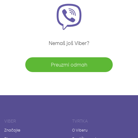
Nemaš još Viber?
Preuzmi odmah
VIBER
TVRTKA
Značajke
O Viberu