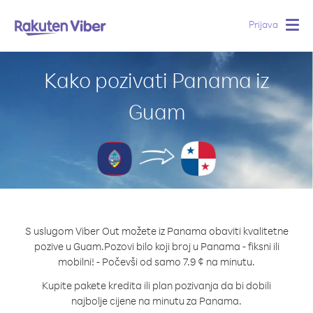
Prijava
Togg
navig
Kako pozivati Panama iz
Guam
S uslugom Viber Out možete iz Panama obaviti kvalitetne
pozive u Guam.
Pozovi bilo koji broj u Panama - fiksni ili
mobilni! - Počevši od samo 7.9 ¢ na minutu.
Kupite pakete kredita ili plan pozivanja da bi dobili
najbolje cijene na minutu za Panama.