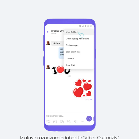
Iz glave razgovora odaberite "Viber Out poziv"