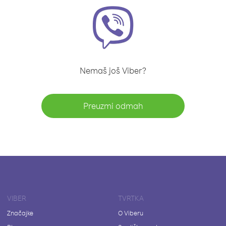
Nemaš još Viber?
Preuzmi odmah
VIBER
TVRTKA
Značajke
O Viberu