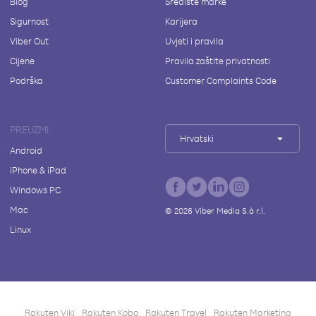
Blog
Središte marke
Sigurnost
Karijera
Viber Out
Uvjeti i pravila
Cijene
Pravila zaštite privatnosti
Podrška
Customer Complaints Code
PREUZMI
Hrvatski
Android
iPhone & iPad
Windows PC
Mac
©
2026
Viber Media S.à r.l.
Linux
Rakuten Viki
Rakuten Kobo
Rakuten Travel
Rakuten Marketing