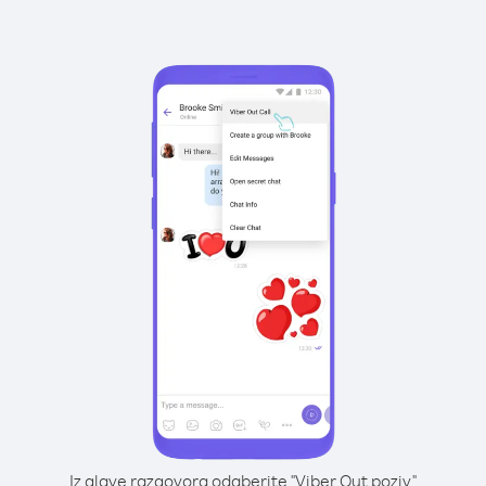
Iz glave razgovora odaberite "Viber Out poziv"