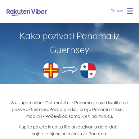
Prijava
Togg
navig
Kako pozivati Panama iz
Guernsey
S uslugom Viber Out možete iz Panama obaviti kvalitetne
pozive u Guernsey.
Pozovi bilo koji broj u Panama - fiksni ili
mobilni! - Počevši od samo 7.9 ¢ na minutu.
Kupite pakete kredita ili plan pozivanja da bi dobili
najbolje cijene na minutu za Panama.