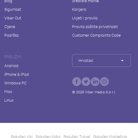
Blog
Središte marke
Sigurnost
Karijera
Viber Out
Uvjeti i pravila
Cijene
Pravila zaštite privatnosti
Podrška
Customer Complaints Code
PREUZMI
Hrvatski
Android
iPhone & iPad
Windows PC
Mac
©
2026
Viber Media S.à r.l.
Linux
Rakuten Viki
Rakuten Kobo
Rakuten Travel
Rakuten Marketing