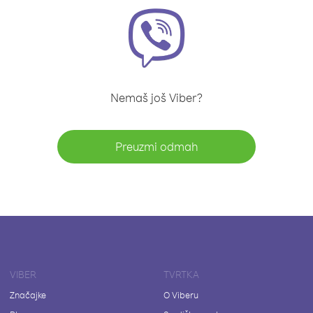
Nemaš još Viber?
Preuzmi odmah
VIBER
TVRTKA
Značajke
O Viberu