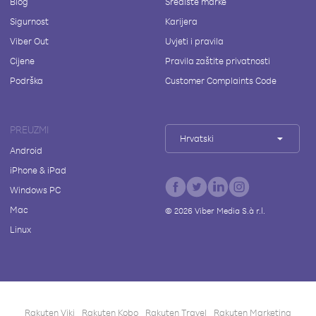
Blog
Središte marke
Sigurnost
Karijera
Viber Out
Uvjeti i pravila
Cijene
Pravila zaštite privatnosti
Podrška
Customer Complaints Code
PREUZMI
Hrvatski
Android
iPhone & iPad
Windows PC
Mac
©
2026
Viber Media S.à r.l.
Linux
Rakuten Viki
Rakuten Kobo
Rakuten Travel
Rakuten Marketing