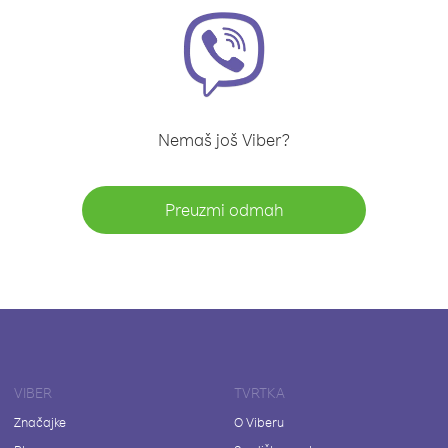
Nemaš još Viber?
Preuzmi odmah
VIBER
TVRTKA
Značajke
O Viberu