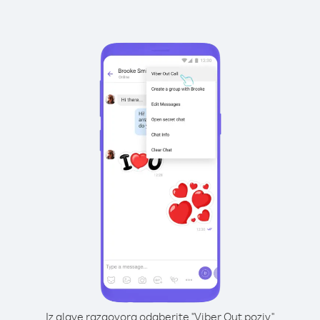
Iz glave razgovora odaberite "Viber Out poziv"