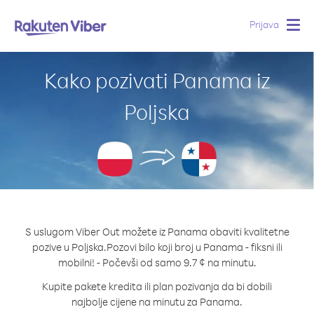
Prijava
Togg
navig
Kako pozivati Panama iz
Poljska
S uslugom Viber Out možete iz Panama obaviti kvalitetne
pozive u Poljska.
Pozovi bilo koji broj u Panama - fiksni ili
mobilni! - Počevši od samo 9.7 ¢ na minutu.
Kupite pakete kredita ili plan pozivanja da bi dobili
najbolje cijene na minutu za Panama.