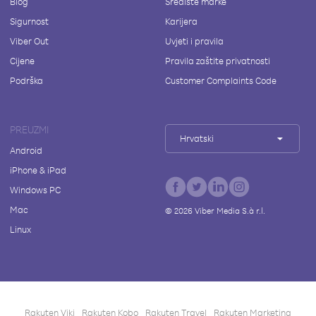
Blog
Središte marke
Sigurnost
Karijera
Viber Out
Uvjeti i pravila
Cijene
Pravila zaštite privatnosti
Podrška
Customer Complaints Code
PREUZMI
Hrvatski
Android
iPhone & iPad
Windows PC
Mac
©
2026
Viber Media S.à r.l.
Linux
Rakuten Viki
Rakuten Kobo
Rakuten Travel
Rakuten Marketing