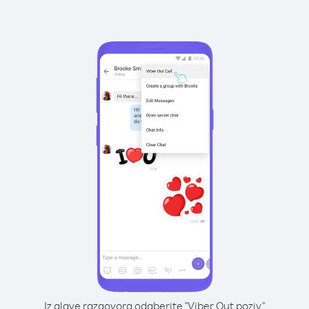
Iz glave razgovora odaberite "Viber Out poziv"