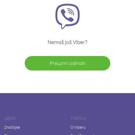
Nemaš još Viber?
Preuzmi odmah
VIBER
TVRTKA
Značajke
O Viberu