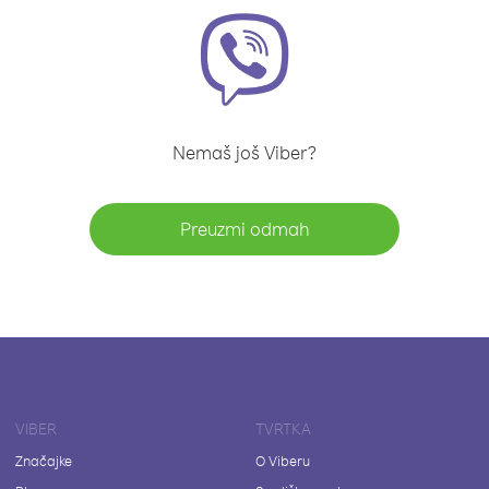
Nemaš još Viber?
Preuzmi odmah
VIBER
TVRTKA
Značajke
O Viberu