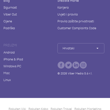
Blog
Središte marke
Sigurnost
Karijera
Viber Out
Uvjeti i pravila
Cijene
Pravila zaštite privatnosti
Podrška
Customer Complaints Code
PREUZMI
Hrvatski
Android
iPhone & iPad
Windows PC
Mac
©
2026
Viber Media S.à r.l.
Linux
Rakuten Viki
Rakuten Kobo
Rakuten Travel
Rakuten Marketing