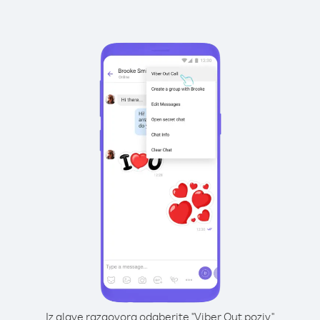
Iz glave razgovora odaberite "Viber Out poziv"