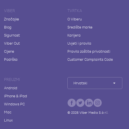
VIBER
TVRTKA
Značajke
O Viberu
Blog
Središte marke
Sigurnost
Karijera
Viber Out
Uvjeti i pravila
Cijene
Pravila zaštite privatnosti
Podrška
Customer Complaints Code
PREUZMI
Hrvatski
Android
iPhone & iPad
Windows PC
Mac
©
2026
Viber Media S.à r.l.
Linux