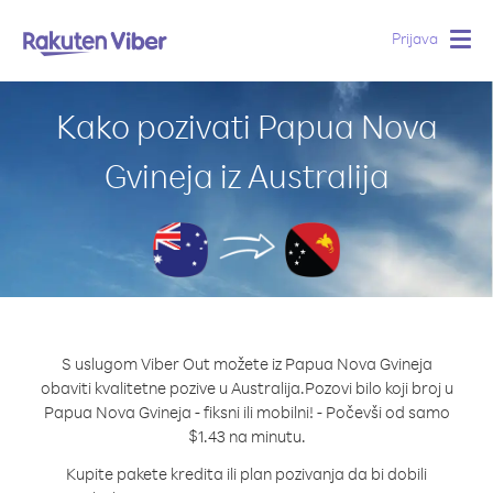
Prijava
Togg
navig
Kako pozivati Papua Nova
Gvineja iz Australija
S uslugom Viber Out možete iz Papua Nova Gvineja
obaviti kvalitetne pozive u Australija.
Pozovi bilo koji broj u
Papua Nova Gvineja - fiksni ili mobilni! - Počevši od samo
$1.43 na minutu.
Kupite pakete kredita ili plan pozivanja da bi dobili