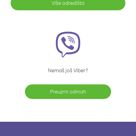
Više odredišta
Nemaš još Viber?
Preuzmi odmah