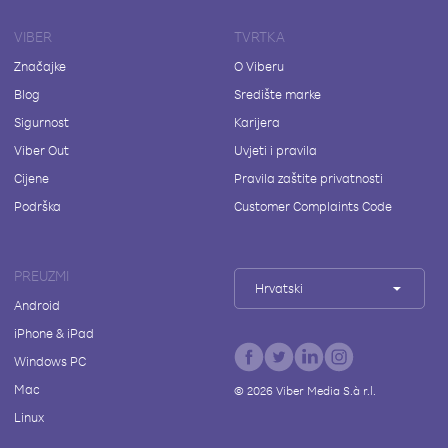
VIBER
TVRTKA
Značajke
O Viberu
Blog
Središte marke
Sigurnost
Karijera
Viber Out
Uvjeti i pravila
Cijene
Pravila zaštite privatnosti
Podrška
Customer Complaints Code
PREUZMI
Hrvatski
Android
iPhone & iPad
Windows PC
Mac
©
2026
Viber Media S.à r.l.
Linux