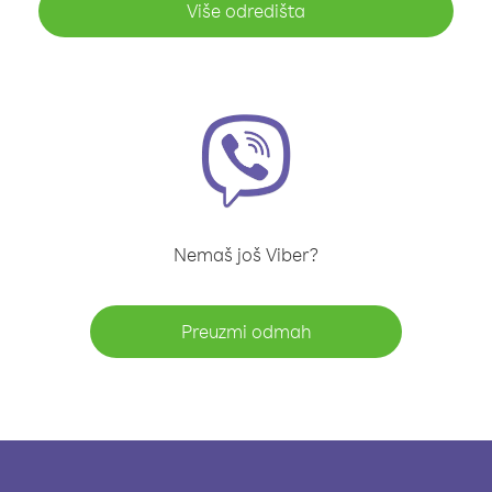
Više odredišta
Nemaš još Viber?
Preuzmi odmah