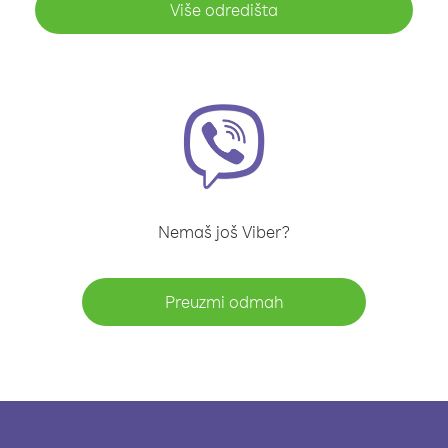
Više odredišta
Nemaš još Viber?
Preuzmi odmah