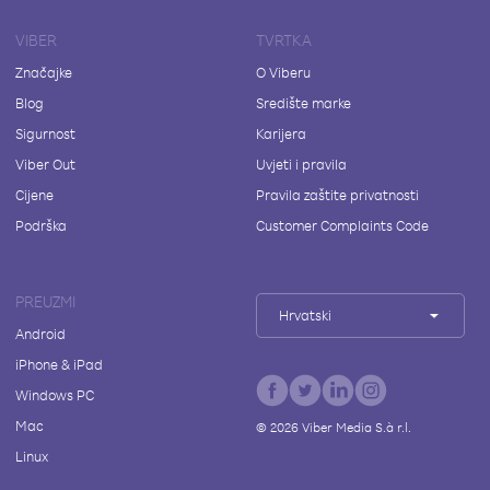
VIBER
TVRTKA
Značajke
O Viberu
Blog
Središte marke
Sigurnost
Karijera
Viber Out
Uvjeti i pravila
Cijene
Pravila zaštite privatnosti
Podrška
Customer Complaints Code
PREUZMI
Hrvatski
Android
iPhone & iPad
Windows PC
Mac
©
2026
Viber Media S.à r.l.
Linux