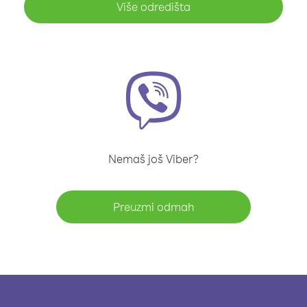
Više odredišta
Nemaš još Viber?
Preuzmi odmah