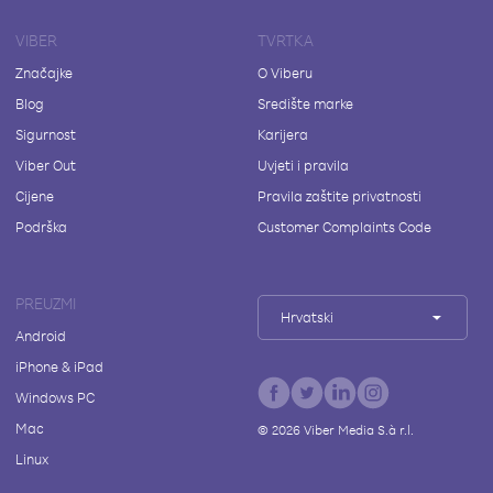
VIBER
TVRTKA
Značajke
O Viberu
Blog
Središte marke
Sigurnost
Karijera
Viber Out
Uvjeti i pravila
Cijene
Pravila zaštite privatnosti
Podrška
Customer Complaints Code
PREUZMI
Hrvatski
Android
iPhone & iPad
Windows PC
Mac
©
2026
Viber Media S.à r.l.
Linux