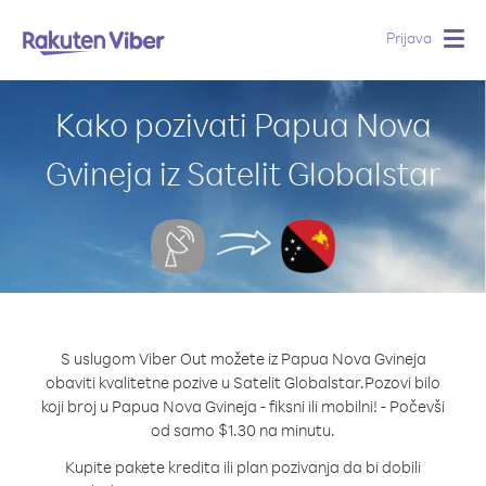
Prijava
Togg
navig
Kako pozivati Papua Nova
Gvineja iz Satelit Globalstar
S uslugom Viber Out možete iz Papua Nova Gvineja
obaviti kvalitetne pozive u Satelit Globalstar.
Pozovi bilo
koji broj u Papua Nova Gvineja - fiksni ili mobilni! - Počevši
od samo $1.30 na minutu.
Kupite pakete kredita ili plan pozivanja da bi dobili