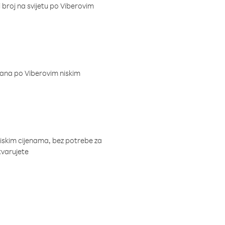
i broj na svijetu po Viberovim
dana po Viberovim niskim
niskim cijenama, bez potrebe za
tvarujete