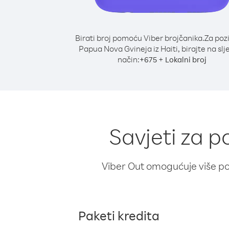
Birati broj pomoću Viber brojčanika.
Za poz
Papua Nova Gvineja iz Haiti, birajte na slj
način:
+
+
675
Lokalni broj
Savjeti za p
Viber Out omogućuje više poz
Paketi kredita