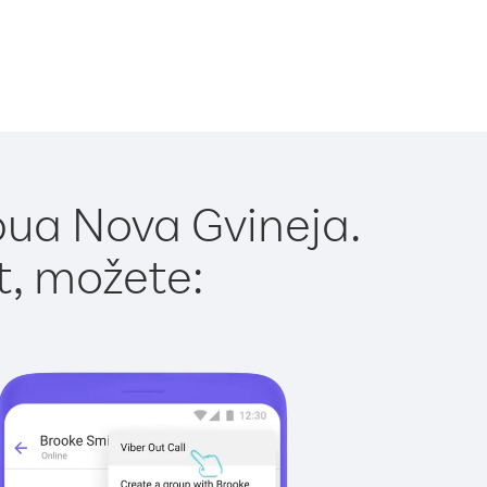
pua Nova Gvineja.
t, možete: