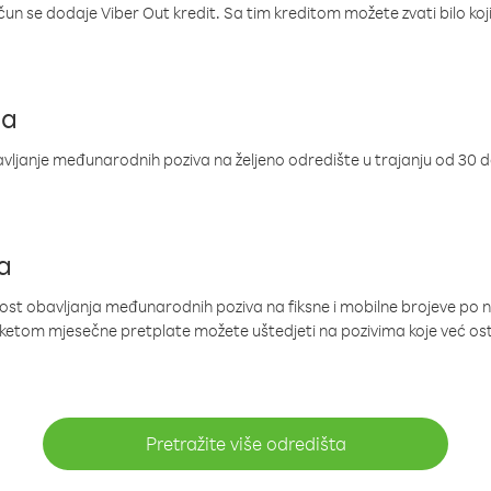
ačun se dodaje Viber Out kredit. Sa tim kreditom možete zvati bilo koj
ja
ljanje međunarodnih poziva na željeno odredište u trajanju od 30 
a
nost obavljanja međunarodnih poziva na fiksne i mobilne brojeve po 
paketom mjesečne pretplate možete uštedjeti na pozivima koje već os
Pretražite više odredišta