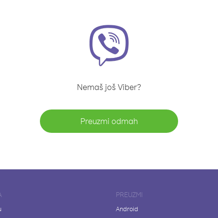
Nemaš još Viber?
Preuzmi odmah
A
PREUZMI
u
Android