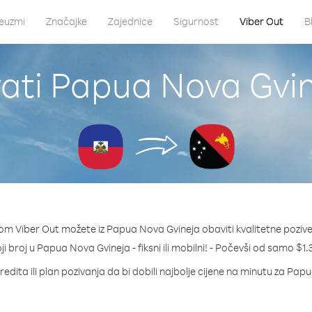
euzmi
Značajke
Zajednice
Sigurnost
Viber Out
B
ati Papua Nova Gvine
om Viber Out možete iz Papua Nova Gvineja obaviti kvalitetne pozive 
oji broj u Papua Nova Gvineja - fiksni ili mobilni! - Počevši od samo $1
redita ili plan pozivanja da bi dobili najbolje cijene na minutu za Pap