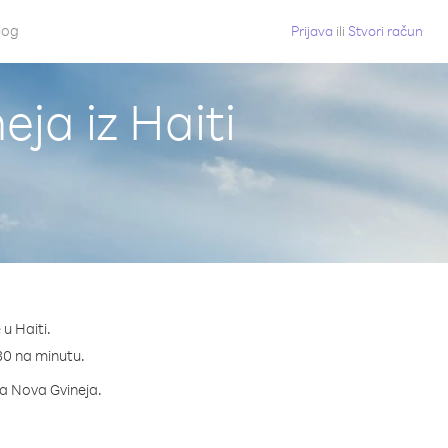
log
Prijava
ili
Stvori račun
ja iz Haiti
u Haiti.
.30 na minutu.
ua Nova Gvineja.