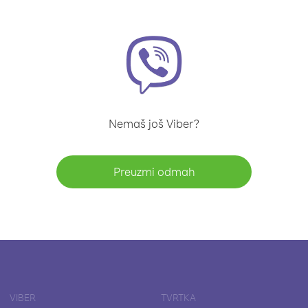
Nemaš još Viber?
Preuzmi odmah
VIBER
TVRTKA