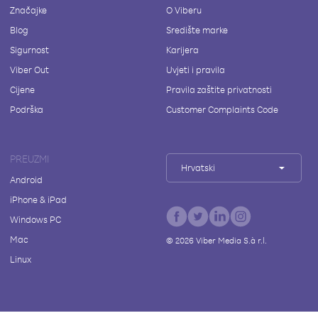
Značajke
O Viberu
Blog
Središte marke
Sigurnost
Karijera
Viber Out
Uvjeti i pravila
Cijene
Pravila zaštite privatnosti
Podrška
Customer Complaints Code
PREUZMI
Hrvatski
Android
iPhone & iPad
Windows PC
Mac
©
2026
Viber Media S.à r.l.
Linux