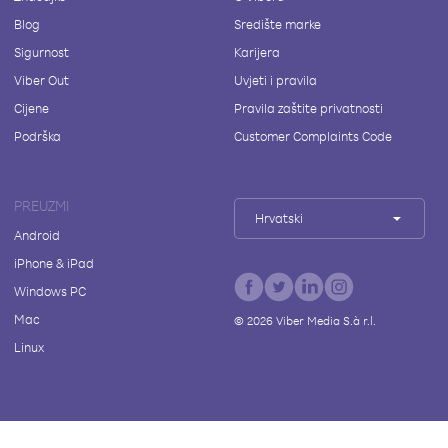
Blog
Središte marke
Sigurnost
Karijera
Viber Out
Uvjeti i pravila
Cijene
Pravila zaštite privatnosti
Podrška
Customer Complaints Code
PREUZMI
Hrvatski
Android
iPhone & iPad
Windows PC
Mac
©
2026
Viber Media S.à r.l.
Linux