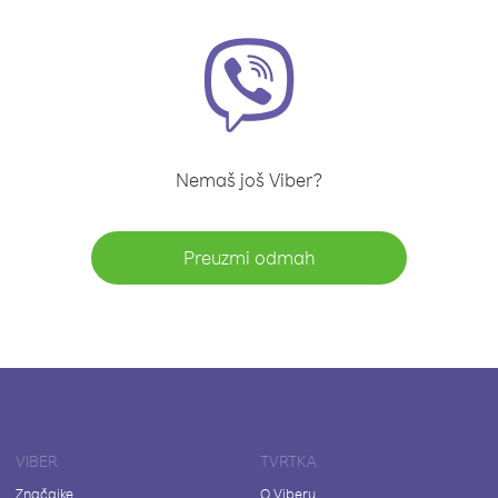
Nemaš još Viber?
Preuzmi odmah
VIBER
TVRTKA
Značajke
O Viberu