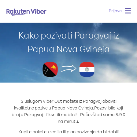
Prijava
Togg
navig
Kako pozivati Paragvaj iz
Papua Nova Gvineja
S uslugom Viber Out možete iz Paragvaj obaviti
kvalitetne pozive u Papua Nova Gvineja.
Pozovi bilo koji
broj u Paragvaj - fiksni ili mobilni! - Počevši od samo 5.9 ¢
na minutu.
Kupite pakete kredita ili plan pozivanja da bi dobili