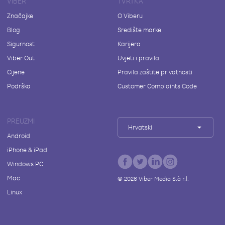
VIBER
TVRTKA
Značajke
O Viberu
Blog
Središte marke
Sigurnost
Karijera
Viber Out
Uvjeti i pravila
Cijene
Pravila zaštite privatnosti
Podrška
Customer Complaints Code
PREUZMI
Hrvatski
Android
iPhone & iPad
Windows PC
Mac
©
2026
Viber Media S.à r.l.
Linux