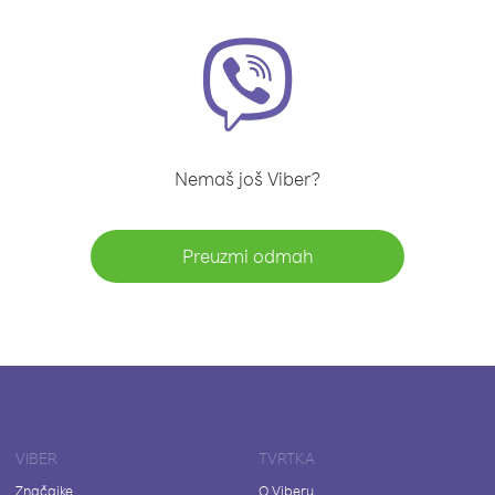
Nemaš još Viber?
Preuzmi odmah
VIBER
TVRTKA
Značajke
O Viberu