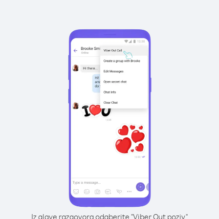
Iz glave razgovora odaberite "Viber Out poziv"