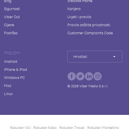
Blog
Središte marke
Sigurnost
Karijera
Viber Out
Uvjeti i pravila
Cijene
Pravila zaštite privatnosti
Podrška
Customer Complaints Code
PREUZMI
Hrvatski
Android
iPhone & iPad
Windows PC
Mac
©
2026
Viber Media S.à r.l.
Linux
Rakuten Viki
Rakuten Kobo
Rakuten Travel
Rakuten Marketing