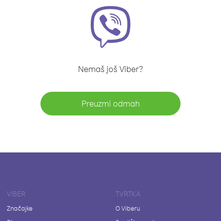
Nemaš još Viber?
Preuzmi odmah
VIBER
TVRTKA
Značajke
O Viberu