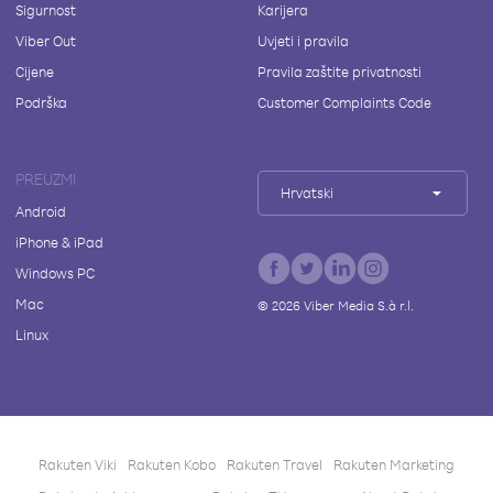
Sigurnost
Karijera
Viber Out
Uvjeti i pravila
Cijene
Pravila zaštite privatnosti
Podrška
Customer Complaints Code
PREUZMI
Hrvatski
Android
iPhone & iPad
Windows PC
Mac
©
2026
Viber Media S.à r.l.
Linux
Rakuten Viki
Rakuten Kobo
Rakuten Travel
Rakuten Marketing