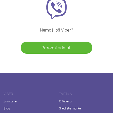
Nemaš još Viber?
Preuzmi odmah
VIBER
TVRTKA
Značajke
O Viberu
Blog
Središte marke